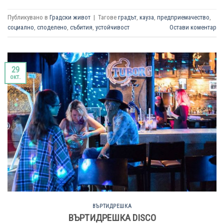
Публикувано в
Градски живот
|
Тагове
градът
,
кауза
,
предприемачество
,
социално
,
споделено
,
събития
,
устойчивост
Остави коментар
29
окт.
ВЪРТИДРЕШКА
ВЪРТИДРЕШКА DISCO