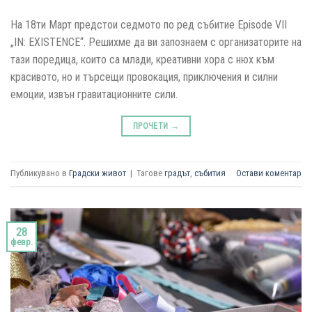
На 18ти Март предстои седмото по ред събитие Episode VII
„IN: EXISTENCE“. Решихме да ви запознаем с организаторите на
тази поредица, които са млади, креативни хора с нюх към
красивото, но и търсещи провокация, приключения и силни
емоции, извън гравитационните сили.
ПРОЧЕТИ
→
Публикувано в
Градски живот
|
Тагове
градът
,
събития
Остави коментар
28
февр.