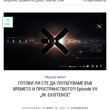
натурално
,
размяна на дрехи
,
събития
,
хоби
Остави коментар
10
мар.
ГРАДСКИ ЖИВОТ
ГОТОВИ ЛИ СТЕ ДА ПОПЪТУВАМЕ ВЪВ
ВРЕМЕТО И ПРОСТРАНСТВОТО?! Episode VII
„IN: EXISTENCE“
ПУБЛИКУВАНО НА
МАРТ 10, 2017
ОТ
EYWARDROBE