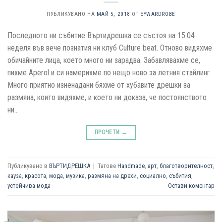
ПУБЛИКУВАНО НА
МАЙ 5, 2018
ОТ
EYWARDROBE
Последното ни събитие Въртидрешка се състоя на 15.04
неделя във вече познатия ни клуб Culture beat. Отново видяхме
обичайните лица, което много ни зарадва. Забавлявахме се,
пихме Aperol и си намерихме по нещо ново за летния стайлинг.
Много приятно изненадани бяхме от хубавите дрешки за
размяна, които видяхме, и което ни доказа, че постоянството
ни…
ПРОЧЕТИ
→
Публикувано в
ВЪРТИДРЕШКА
|
Тагове
Handmade
,
арт
,
благотворителност
,
кауза
,
красота
,
мода
,
музика
,
размяна на дрехи
,
социално
,
събития
,
устойчива мода
Остави коментар