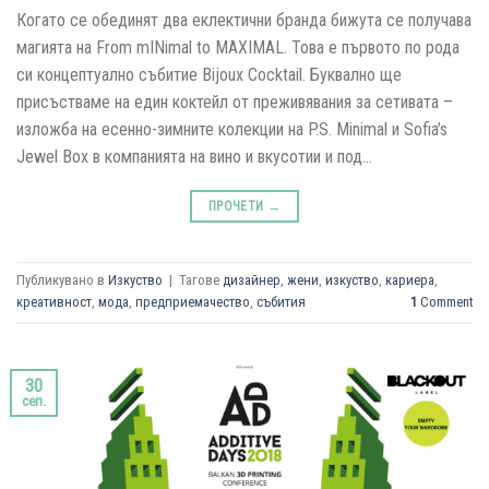
Когато се обединят два еклектични бранда бижута се получава
магията на From mINimal to MAXIMAL. Това е първото по рода
си концептуално събитие Bijoux Cocktail. Буквално ще
присъстваме на един коктейл от преживявания за сетивата –
изложба на есенно-зимните колекции на P.S. Minimal и Sofia’s
Jewel Box в компанията на вино и вкусотии и под…
ПРОЧЕТИ
→
Публикувано в
Изкуство
|
Тагове
дизайнер
,
жени
,
изкуство
,
кариера
,
креативност
,
мода
,
предприемачество
,
събития
1
Comment
30
сеп.