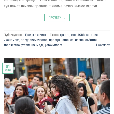
тук важат някакви правила – имаме пазар, имаме играчи…
ПРОЧЕТИ
→
Публикувано в
Градски живот
|
Тагове
градът
,
еко
,
ЗОВВ
,
кръгова
икономика
,
предприемачество
,
пространство
,
социално
,
събития
,
творчество
,
устойчива мода
,
устойчивост
1
Comment
01
юли