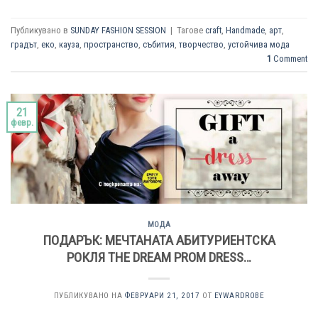
Публикувано в
SUNDAY FASHION SESSION
|
Тагове
craft
,
Handmade
,
арт
,
градът
,
еко
,
кауза
,
пространство
,
събития
,
творчество
,
устойчива мода
1
Comment
21
февр.
МОДА
ПОДАРЪК: МЕЧТАНАТА АБИТУРИЕНТСКА
РОКЛЯ THE DREAM PROM DRESS…
ПУБЛИКУВАНО НА
ФЕВРУАРИ 21, 2017
ОТ
EYWARDROBE