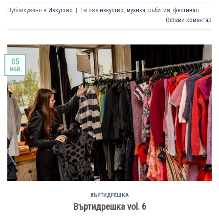
Публикувано в
Изкуство
|
Тагове
изкуство
,
музика
,
събития
,
фестивал
Остави коментар
05
май
ВЪРТИДРЕШКА
Въртидрешка vol. 6