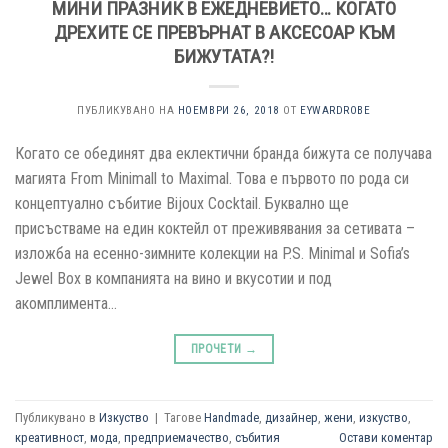
МИНИ ПРАЗНИК В ЕЖЕДНЕВИЕТО… КОГАТО
ДРЕХИТЕ СЕ ПРЕВЪРНАТ В АКСЕСОАР КЪМ
БИЖУТАТА?!
ПУБЛИКУВАНО НА
НОЕМВРИ 26, 2018
ОТ
EYWARDROBE
Когато се обединят два еклектични бранда бижута се получава
магията From Minimall to Maximal. Това е първото по рода си
концептуално събитие Bijoux Cocktail. Буквално ще
присъстваме на един коктейл от преживявания за сетивата –
изложба на есенно-зимните колекции на P.S. Minimal и Sofia’s
Jewel Box в компанията на вино и вкусотии и под
акомплимента…
ПРОЧЕТИ
→
Публикувано в
Изкуство
|
Тагове
Handmade
,
дизайнер
,
жени
,
изкуство
,
креативност
,
мода
,
предприемачество
,
събития
Остави коментар