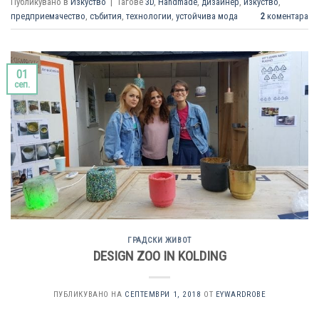
Публикувано в
Изкуство
|
Тагове
3D
,
Handmade
,
дизайнер
,
изкуство
,
предприемачество
,
събития
,
технологии
,
устойчива мода
2
коментара
01
сеп.
ГРАДСКИ ЖИВОТ
DESIGN ZOO IN KOLDING
ПУБЛИКУВАНО НА
СЕПТЕМВРИ 1, 2018
ОТ
EYWARDROBE