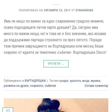
ПУБЛИКУВАНО НА
ОКТОМВРИ 29, 2017
ОТ
EYWARDROBE
Има ли нещо по-важно за едно съвременно градско момиче,
освен подходящите летни парти дрешки? Да, сигурно има
много по-важни неща, но! и това не е без значение, ако искаме
да поддържаме партида строенето си през лятото. Поради
тази причина завръщането на Въртидрешка юли месец беше
озарено от идеята за тематично събитие- Въртидрешка Disco!
ПРОЧЕТИ
→
Публикувано в
ВЪРТИДРЕШКА
|
Тагове
градът
,
красота
,
мода
,
музика
,
размяна на дрехи
,
социално
,
събития
Остави коментар
27