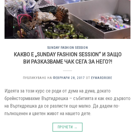
SUNDAY FASHION SESSION
КАКВО Е „SUNDAY FASHION SESSION“ И ЗАЩО
ВИ РАЗКАЗВАМЕ ЧАК СЕГА ЗА НЕГО?!
ПУБЛИКУВАНО НА
ФЕВРУАРИ 28, 2017
ОТ
EYWARDROBE
Идеята за този курс се роди от дума на дума, докато
брейнстормвахме Въртидрешка – събитията и как еко дървото
на Въртидрешка да се разлисти още малко. Да дадем по-
пълноценен и цветен живот на нашето дете.
ПРОЧЕТИ
→