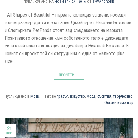
ПУБЛИКУВАНО НА
НОЕМВРИ 29, 2016
ОТ
EYWARDROBE
All Shapes of Beautiful – първата колекция за жени, носещи
голям размер дрехи в България Дизайнерът Николай Божилов
и блогърката PetPanda стоят зад създаването на марката.
Позитивното отношение към собственото тяло e движещата
сила в най-новата колекция на дизайнера Николай Божилов. В
новият си проект той си сътрудничи с една от малкото plus
size…
ПРОЧЕТИ
→
Публикувано в
Мода
|
Тагове
градът
,
изкуство
,
мода
,
събития
,
творчество
Остави коментар
21
ное.