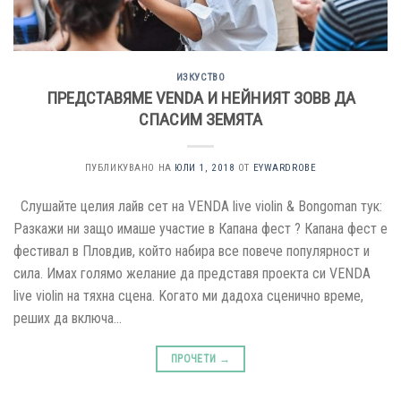
ИЗКУСТВО
ПРЕДСТАВЯМЕ VENDA И НЕЙНИЯТ ЗОВВ ДА
СПАСИМ ЗЕМЯТА
ПУБЛИКУВАНО НА
ЮЛИ 1, 2018
ОТ
EYWARDROBE
Слушайте целия лайв сет на VENDA live violin & Bongoman тук:
Разкажи ни защо имаше участие в Капана фест ? Капана фест е
фестивал в Пловдив, който набира все повече популярност и
сила. Имах голямо желание да представя проекта си VENDA
live violin на тяхна сцена. Kогато ми дадоха сценично време,
реших да включа…
ПРОЧЕТИ
→