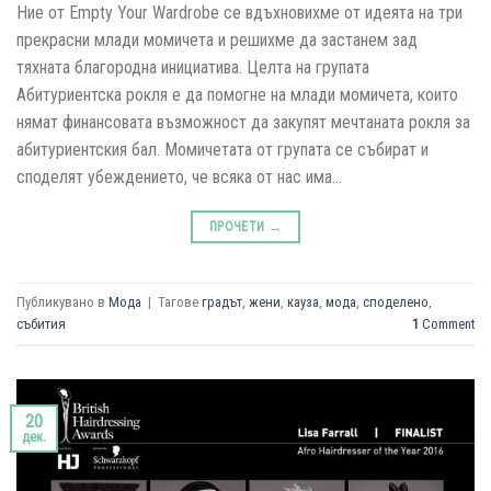
Ние от Empty Your Wardrobe се вдъхновихме от идеята на три
прекрасни млади момичета и решихме да застанем зад
тяхната благородна инициатива. Целта на групата
Абитуриентска рокля е да помогне на млади момичета, които
нямат финансовата възможност да закупят мечтаната рокля за
абитуриентския бал. Момичетата от групата се събират и
споделят убеждението, че всяка от нас има…
ПРОЧЕТИ
→
Публикувано в
Мода
|
Тагове
градът
,
жени
,
кауза
,
мода
,
споделено
,
събития
1
Comment
20
дек.