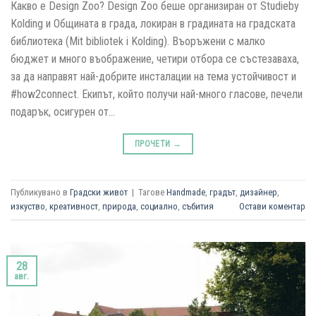
Какво е Design Zoo? Design Zoo беше организиран от Studieby
Kolding и Общината в града, локиран в градината на градската
библиотека (Mit bibliotek i Kolding). Въоръжени с малко
бюджет и много въображение, четири отбора се състезаваха,
за да направят най-добрите инсталации на тема устойчивост и
#how2connect. Екипът, който получи най-много гласове, печели
подарък, осигурен от…
ПРОЧЕТИ
→
Публикувано в
Градски живот
|
Тагове
Handmade
,
градът
,
дизайнер
,
изкуство
,
креативност
,
природа
,
социално
,
събития
Остави коментар
28
авг.