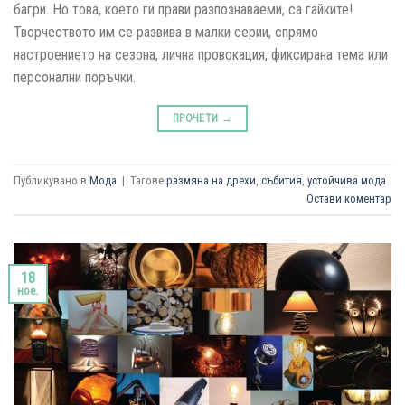
багри. Но това, което ги прави разпознаваеми, са гайките!
Творчеството им се развива в малки серии, спрямо
настроението на сезона, лична провокация, фиксирана тема или
персонални поръчки.
ПРОЧЕТИ
→
Публикувано в
Мода
|
Тагове
размяна на дрехи
,
събития
,
устойчива мода
Остави коментар
18
ное.