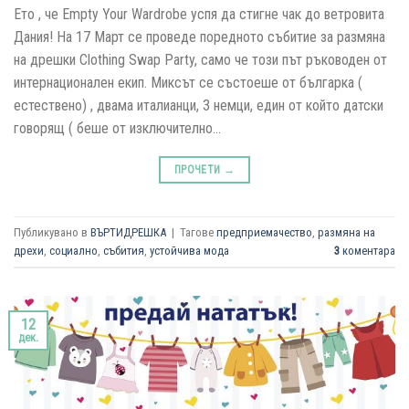
Ето , че Empty Your Wardrobe успя да стигне чак до ветровита
Дания! На 17 Март се проведе поредното събитие за размяна
на дрешки Clothing Swap Party, само че този път ръководен от
интернационален екип. Миксът се състоеше от българка (
естествено) , двама италианци, 3 немци, един от който датски
говорящ ( беше от изключително…
ПРОЧЕТИ
→
Публикувано в
ВЪРТИДРЕШКА
|
Тагове
предприемачество
,
размяна на
дрехи
,
социално
,
събития
,
устойчива мода
3
коментара
12
дек.