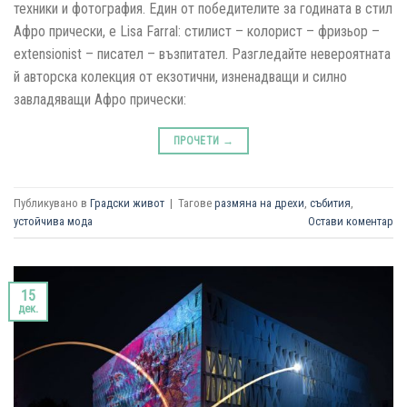
техники и фотография. Един от победителите за годината в стил
Афро прически, е Lisa Farral: стилист – колорист – фризьор –
extensionist – писател – възпитател. Разгледайте невероятната
й авторска колекция от екзотични, изненадващи и силно
завладяващи Афро прически:
ПРОЧЕТИ
→
Публикувано в
Градски живот
|
Тагове
размяна на дрехи
,
събития
,
устойчива мода
Остави коментар
15
дек.