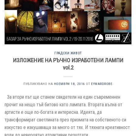
ГРАДСКИ ЖИВОТ
ИЗЛОЖЕНИЕ НА РЪЧНО ИЗРАБОТЕНИ ЛАМПИ
vol.2
ПУБЛИКУВАНО НА
НОЕМВРИ 18, 2016
ОТ
EYWARDROBE
За втори път ще станем свидетели на един съвременнен
прочит на нещо тъй битово като лампата. Втората вълна от
артисти е още по-богата и интересна. Идеята, да
трансформират светлината през призмата на собственото си
изкуство е изкушаваща за много от тях. И тяхната креативност
води до невероятно атрактивни резултати.