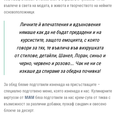
въвлече в света на модата, в живота и творчеството на нейните
основоположници.
Личните й впечатления и вдъхновения
нямаше как да не бъдат предадени и на
курсистите, защото емоцията, с която
говори за тях, те въвлича във вихрушката
от стилове, детайли, Шанел, Лоран, синьо и
черно, червено и розово…. Чак не ни се
изкаше да спираме за обедна почивка!
За обяд бяхме подготвили изненада на присъстващите –
специално подготвено меню, която изненада и нас. Кулинарните
виртуози от
MIAM
бяха подготвили за нас крем-супа от тиква с
възможност за различни добавки, пухкаф сандвич и овесено
блокче за десерт.