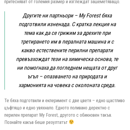
притесняват от големия размер и изглеждат зашеметяващо.
Другите ни партньори – Мy Forest бяха
подготвили изненада. С кратка лекция на
тема как да се грижим за дрехите при
третирането им в пералната машина и с
какво естествените перилни препарати
превъзхождат тези на химическа основа, те
ни помогнаха да погледнем нещата от друг
ъгъл – опазването на природата и
хармонията на човека с околоната среда.
Те бяха подготвили и екперимент с две цветя – едно щастливо
цъфтящо и едно увяхнало. Едното поливано деректно с
перилен препарат My Forest, другото с обикновен такъв.
Познайте какъв беше резултатът