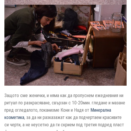
Защото сме женички, и няма как да пропуснем ежедневния ни
ритуал по разкрасяване, свързан с 10-20мин. гледане и мазане
пред огледалото, поканихме Кони и Надя от
Минерална
козметика
, за да ни разказажат как да подчертаем красивите
си черти, а не неусетно да ги скрием под третия подред пласт