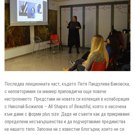
Последва лекционната част, където Петя Пандулева-Биковска,
с неповторимия си маниер приповдигна още повече
настроението. Представи ни новата си колекция в колаборация
с Николай Божилов – All Shapes of Beautiful, която е насочена
към дами с форми plus size. Даде ни съвети как да прикриваме
определени несъвършенства и да подчертаваме предимства
на нашето тяло. Запозна ни с известни блогърки, които не се