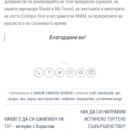
допринесли за реализацията на този прекрасен уъркшоп, на
нашите партньори Shedd и My Forest, на лекторите и менторите,
на хоста Coshare Hive и кетъринга на MIAM, на прекрасните ни
курсисти и на слънчевото време.
Благодарим ви!
Публикувано в
SUNDAY FASHION SESSION
с етикети
craft
,
Handmade
,
арт
,
градът
,
еко
,
кауза
,
пространство
,
събития
,
творчество
,
устойчива мода
.
КАК ДА СИ НАПРАВИМ
КАКВО Е ДА СИ ШАМПИОН НА
ИСТИНСКО ТОРТЕНО
15? – интервю с Борислав
СЪВЪРШЕНСТВО!?