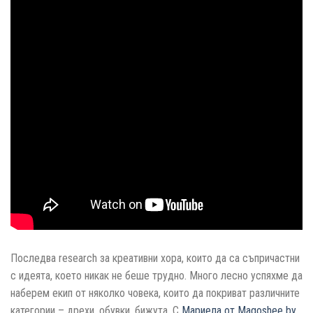
Последва research за креативни хора, които да са съпричастни
с идеята, което никак не беше трудно. Много лесно успяхме да
наберем екип от няколко човека, които да покриват различните
категории – дрехи, обувки, бижута. С
Мариела от Magoshee by