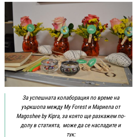
За успешната колаборация по време на
уъркшопа между
My Forest
и Мариела от
Magoshee by Kipra, за която ще разкажем по-
долу в статията, може да се насладите и
тук: