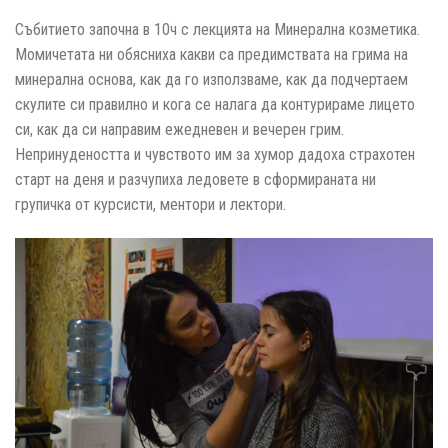
Събитието започна в 10ч с лекцията на Минерална козметика.
Момичетата ни обясниха какви са предимствата на грима на
минерална основа, как да го използваме, как да подчертаем
скулите си правилно и кога се налага да контурираме лицето
си, как да си направим ежедневен и вечерен грим.
Непринудеността и чувството им за хумор дадоха страхотен
старт на деня и разчупиха ледовете в сформираната ни
групичка от курсисти, ментори и лектори.