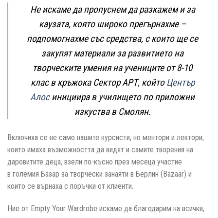
Не искаме да пропуснем да разкажем и за
каузата, която широко прегърнахме –
подпомогнахме със средства, с които ще се
закупят материали за развитието нa
творческите умения на учениците от 8-10
клас в кръжока
Сектор АРТ
, който
Център
Алос
инициира в училището по приложни
изкуства в Смолян.
Включиха се не само нашите курсисти, но ментори и лектори,
които имаха възможността да видят и самите творения на
даровитите деца, взели по-късно през месеца участие
в големия Базар за творчески занаяти в Берлин (Bazaar) и
които се върнаха с поръчки от клиенти.
Ние от Empty Your Wаrdrobe искаме да благодарим на всички,