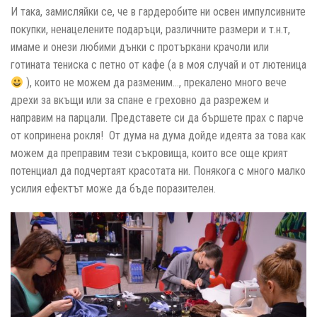
И така, замисляйки се, че в гардеробите ни освен импулсивните
покупки, ненацелените подаръци, различните размери и т.н.т,
имаме и онези любими дънки с протъркани крачоли или
готината тениска с петно от кафе (а в моя случай и от лютеница
), които не можем да разменим…, прекалено много вече
дрехи за вкъщи или за спане е греховно да разрежем и
направим на парцали. Представете си да бършете прах с парче
от копринена рокля! От дума на дума дойде идеята за това как
можем да преправим тези съкровища, които все още крият
потенциал да подчертаят красотата ни. Понякога с много малко
усилия ефектът може да бъде поразителен.