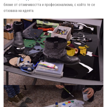
бяхме от отзивчивостта и професионализма, с който те се
отзоваха на идеята.