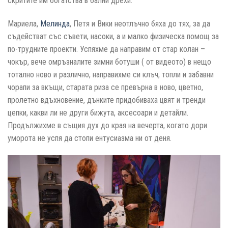
скритите им богатства в бални дрехи.
Мариела,
Мелинда
, Петя и Вики неотлъчно бяха до тях, за да
съдействат със съвети, насоки, а и малко физическа помощ за
по-трудните проекти. Успяхме да направим от стар колан –
чокър, вече омръзналите зимни ботуши ( от видеото) в нещо
тотално ново и различно, направихме си клъч, топли и забавни
чорапи за вкъщи, старата риза се превърна в ново, цветно,
пролетно вдъхновение, дънките придобиваха цвят и тренди
цепки, какви ли не други бижута, аксесоари и детайли.
Продължихме в същия дух до края на вечерта, когато дори
уморота не успя да стопи ентусиазма ни от деня.