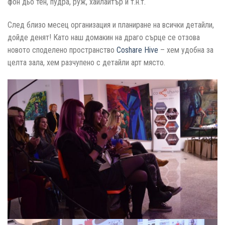
фон дьо тен, пудра, руж, хайлайтър и т.н.т.
След близо месец организация и планиране на всички детайли,
дойде денят! Като наш домакин на драго сърце се отзова
новото споделено пространство
Coshare Hive
– хем удобна за
целта зала, хем разчупено с детайли арт място.