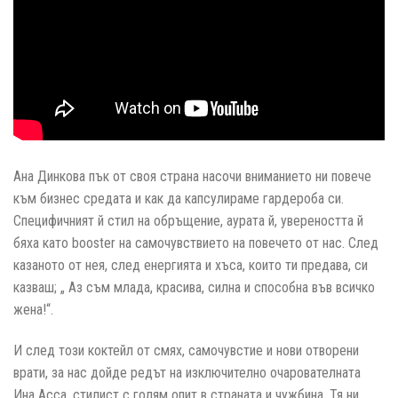
Ана Динкова пък от своя страна насочи вниманието ни повече
към бизнес средата и как да капсулираме гардероба си.
Специфичният й стил на обръщение, аурата й, увереността й
бяха като booster на самочувствието на повечето от нас. След
казаното от нея, след енергията и хъса, които ти предава, си
казваш; „ Аз съм млада, красива, силна и способна във всичко
жена!“.
И след този коктейл от смях, самочувстие и нови отворени
врати, за нас дойде редът на изключително очарователната
Ина Асса, стилист с голям опит в страната и чужбина. Тя ни