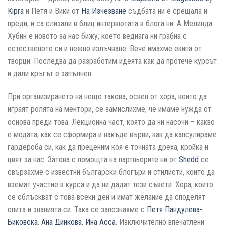
Kipra
и Петя и Вики от
На Изчезване
съдбата ни е срещала и
преди, и са слизали в блиц интервютата в блога ни. А Мелинда
Хубин е новото за нас бижу, което веднага ни грабна с
естественото си и нежно излъчване. Вече имахме екипа от
творци. Последва да разработим идеята как да протече курсът
и дали кръгът е запълнен.
При организирането на нещо такова, освен от хора, които да
играят ролята на ментори, се замислихме, че имаме нужда от
основа преди това. Лекционна част, която да ни насочи – какво
е модата, как се сформира и накъде върви, как да капсулираме
гардероба си, как да преценим коя е точната дреха, кройка и
цвят за нас. Затова с помощта на партньорите ни от
Shedd
се
свързахме с известни български блогъри и стилисти, които да
вземат участие в курса и да ни дадат тези съвети. Хора, които
се сблъскват с това всеки ден и имат желание да споделят
опита и знанията си. Така се запознахме с
Петя Пандулева-
Биковска
,
Ана Динкова
,
Ина Асса
. Изключително впечатлени