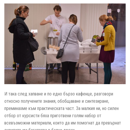
И така след хапване и по едно бързо кафенце, разговори
относно получените знания, обобщаване и синтезиране,
преминахме към практическата част. За малкия ни, но силен
отбор от курсисти бяха приготвени голям набор от
всевъзможни материали, които да им помогнат да превърнат