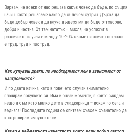
Вярвам, че всеки от нас решава какъв човек да бъде, по същия
начин, както решаваме какво да облечем сутрин. Държа да
бъда добър човек и да науча дъщеря ми да бъде отговорна,
добра и честна. От там нататък – мисля, че успехът в
различните случаи е между 10-20% късмет и всичко останало
е труд, труд и пак труд.
Как купуваш дрехи: по необходимост или в зависимост от
настроението
?
И по двата начина, като в повечето случаи внимателно
планирам покупките си. Има и онези моменти, в които виждам
нещо и съм като малко дете в сладкарница – искам го сега и
веднага! Последните години се опитвам съвсем съзнателно да
контролирам импулсите си.
Какво е най-важното качеството, което един добър лектор