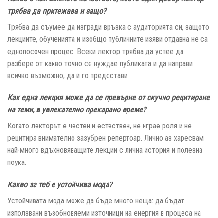
трябва да притежава и защо?
Трябва да съумее да изгради връзка с аудиторията си, защото
лекциите, обученията и изобщо публичните изяви отдавна не са
еднопосочен процес. Всеки лектор трябва да успее да
разбере от какво точно се нуждае публиката и да направи
всичко възможно, да й го предостави.
Как една лекция може да се превърне от скучно рецитиране
на теми, в увлекателно
прекарано време?
Когато лекторът е честен и естествен, не играе роля и не
рецитира внимателно зазубрен репертоар. Лично аз харесвам
най-много вдъхновяващите лекции с лична история и полезна
поука.
Какво за теб е устойчива мода?
Устойчивата мода може да бъде много неща: да бъдат
използвани възобновяеми източници на енергия в процеса на