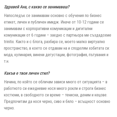
Здравей Ана, с какво се занимаваш?
Напоследък се занимавам основно с обучения по бизнес
етикет, личен и публичен имидж. Иначе от 10-12 години се
занимавам с корпоративни комуникации и дигитални
комуникации от 6 години – заедно с партньора ми създадохме
trinitix. Както и с блога, разбира се, моето малко виртуално
пространство, в което се отдавам на и споделям хобитата си:
мода, кулинария, винени дегустации, фотография, пътувания и
т.н.
Какъв е твоя личен стил?
Начина, по който се обличам зависи много от ситуацията – в
работното си ежедневие нося много рокли и строги бизнес
костюми, в свободното си време – тениски, деним и кецове.
Предпочитам да нося черно, сиво и бяло – всъщност основно
черно.