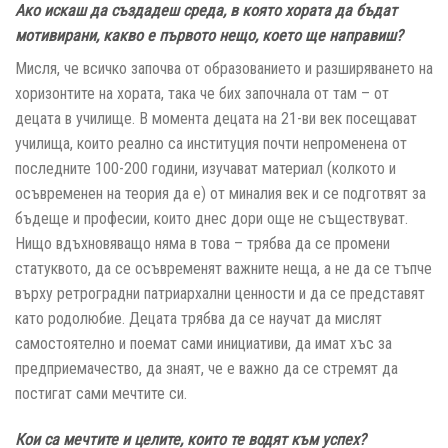
Ако искаш да създадеш среда, в която хората да бъдат
мотивирани, какво е първото нещо, което ще направиш?
Мисля, че всичко започва от образованието и разширяването на
хоризонтите на хората, така че бих започнала от там – от
децата в училище. В момента децата на 21-ви век посещават
училища, които реално са институция почти непроменена от
последните 100-200 години, изучават материал (колкото и
осъвременен на теория да е) от миналия век и се подготвят за
бъдеще и професии, които днес дори още не съществуват.
Нищо вдъхновяващо няма в това – трябва да се промени
статуквото, да се осъвременят важните неща, а не да се тъпче
върху ретроградни патриархални ценности и да се представят
като родолюбие. Децата трябва да се научат да мислят
самостоятелно и поемат сами инициативи, да имат хъс за
предприемачество, да знаят, че е важно да се стремят да
постигат сами мечтите си.
Кои са мечтите и целите, които те водят към успех?