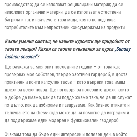
производство; да се използват рециклирани материи; да се
използват органични материи; да се използват естествени
багрила и т.н. и най-вече е тази мода, която не подтиква
потребителите към непрестанен консумеризъм на продукти.
Какви умения смяташ, че нашите курсисти ще придобият от
твоята лекция? Какви са твоите очаквания за курса
„Sunday
fashion session”
?
Ще разкажа за моя опит последните години – от това как
превърнах моя собствен, твърде хаотичен гардероб, в доста
практичен и почти капсулен такъв – като въпреки това имам
дрехи за всеки повод. Ще поговоря за полезните дрехи, които
е добре да имаме, как да ги поддържаме така, че да ни служат
по-дълго, как да избираме и пазаруваме. Как бизнес етикета и
тълкуването на dress-кода може да ни помогне да изградим и
да поддържаме един модерен и функционален гардероб.
Очаквам това да бъде един интересен и полезен ден, в който