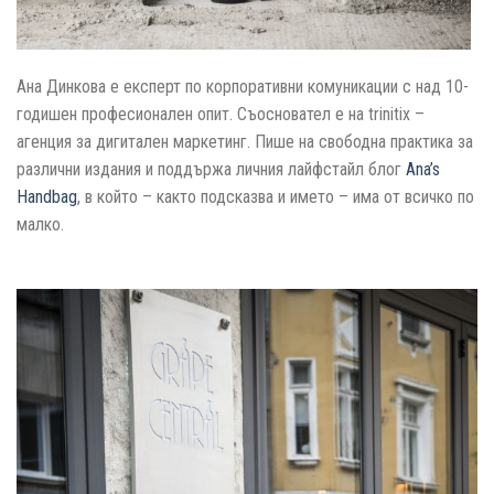
Ана Динкова е експерт по корпоративни комуникации с над 10-
годишен професионален опит. Съосновател е на trinitix –
агенция за дигитален маркетинг. Пише на свободна практика за
различни издания и поддържа личния лайфстайл блог
Ana’s
Handbag
, в който – както подсказва и името – има от всичко по
малко.