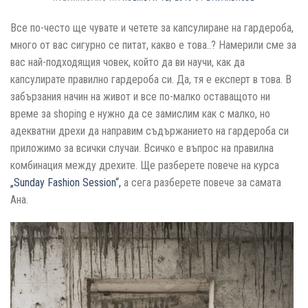
Все по-често ще чувате и четете за капсулиране на гардероба,
много от вас сигурно се питат, какво е това..? Намерили сме за
вас най-подходящия човек, който да ви научи, как да
капсулирате правилно гардероба си. Да, тя е експерт в това. В
забързания начин на живот и все по-малко оставащото ни
време за shoping е нужно да се замислим как с малко, но
адекватни дрехи да направим съдържанието на гардероба си
приложимо за всички случаи. Всичко е въпрос на правилна
комбинация между дрехите. Ще разберете повече на курса
„Sunday Fashion Session“,
а сега разберете повече за самата
Ана.