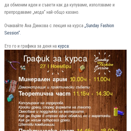
да обменим идеи и съвети как да купуваме, използваме и
препродаваме „мода“ най-общо казано.
Очаквайте Ана Динкова с лекция на курса
„Sunday Fashion
Session“.
Ето го и графика за деня на
курса
: