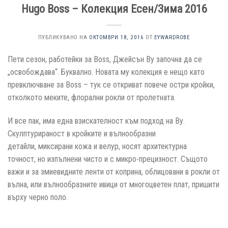
Hugo Boss – Колекция Есен/Зима 2016
ПУБЛИКУВАНО НА
ОКТОМВРИ 18, 2016
ОТ
EYWARDROBE
Пети сезон, работейки за Boss, Джейсън Ву започна да се
„освобождава“. Буквално. Новата му колекция е нещо като
превключване за Boss – тук се откриват повече остри кройки,
отколкото меките, флорални рокли от пролетната.
И все пак, има една взискателност към подход на Ву.
Скулптурираност в кройките и вълнообразни
детайли, миксирани кожа и велур, носят архитектурна
точност, но изпълнени чисто и с микро-прецизност. Същото
важи и за змиевидните ленти от коприна, облицовани в рокли от
вълна, или вълнообразните ивици от многоцветен плат, пришити
върху черно поло.