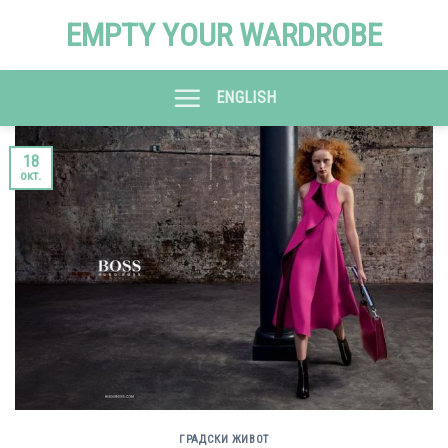
Skip
EMPTY YOUR WARDROBE
to
content
ENGLISH
18
окт.
ГРАДСКИ ЖИВОТ