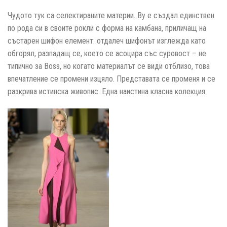
Чудото тук са селектираните материи. Ву е създал единствен
по рода си в своите рокли с форма на камбана, приличащ на
състарен шифон елемент: отдалеч шифонът изглежда като
обгорял, разпадащ се, което се асоцира със суровост – не
типично за Boss, но когато материалът се види отблизо, това
впечатление се промени изцяло. Представата се променя и се
разкрива истинска живопис. Една наистина класна колекция.