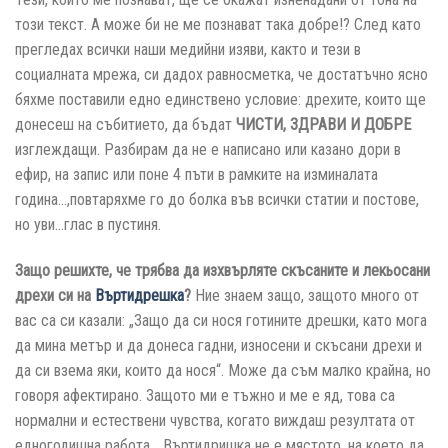
този текст. А може би не ме познават така добре!? След като
прегледах всички наши медийни изяви, както и тези в
социалната мрежа, си дадох равносметка, че достатъчно ясно
бяхме поставили едно единствено условие: дрехите, които ще
донесеш на събитието, да бъдат
ЧИСТИ, ЗДРАВИ И ДОБРЕ
изглеждащи. Разбирам да не е написано или казано дори в
ефир, на запис или поне 4 пъти в рамките на изминалата
година…,повтаряхме го до болка във всички статии и постове,
но уви…глас в пустиня.
Защо решихте, че трябва да изхвърляте скъсаните и лекьосани
дрехи си на
Въртидрешка
?
Ние знаем защо, защото много от
вас са си казали: „Защо да си нося готините дрешки, като мога
да мина метър и да донеса гадни, износени и скъсани дрехи и
да си взема яки, които да нося“. Може да съм малко крайна, но
говоря афектирано. Защото ми е тъжно и ме е яд, това са
нормални и естествени чувства, когато виждаш резултата от
едногодишна работа… Въртидришка не е мястото, на което да