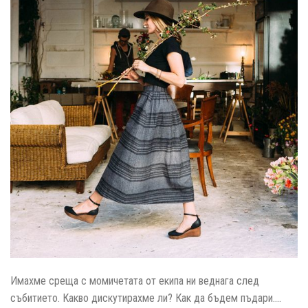
Имахме среща с момичетата от екипа ни веднага след
събитието. Какво дискутирахме ли? Как да бъдем пъдари….