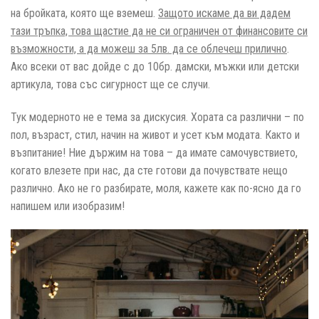
на бройката, която ще вземеш.
Защото искаме да ви дадем
тази тръпка, това щастие да не си ограничен от финансовите си
възможности, а да можеш за 5лв. да се облечеш прилично
.
Ако всеки от вас дойде с до 10бр. дамски, мъжки или детски
артикула, това със сигурност ще се случи.
Тук модерното не е тема за дискусия. Хората са различни – по
пол, възраст, стил, начин на живот и усет към модата. Както и
възпитание! Ние държим на това – да имате самочувствието,
когато влезете при нас, да сте готови да почувствате нещо
различно. Ако не го разбирате, моля, кажете как по-ясно да го
напишем или изобразим!