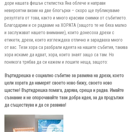
дори нашата фешън стилистка Яна облече и направи
невероятни визии на две блогърки – скоро ще публикуваме
резултата от това, както и много красиви снимки от събитието.
Благодарим и се радваме на ХОРАТА (защото те не бяха малко
и заслужават нашето внимание), които донесоха дрехи с
етикети, дрехи, които изглеждаха отлично и зарадваха много
от вас. Тези хора са разбрали идеята на нашите събития, такива
хора искаме да идват, хора, които знаят защо са там. Но
понякога трябва да си кажем и лошите неща, защото:
Въртидрешка е социално събитие за размяна на дрехи, което
цели хората да намерят своето ново бижу, своето ново
щастие! Въртидрешка помага, дарява, среща и радва. Имайте
съзнание и не опорочавайте тази добра идея, за да продължи
да съществува и да се развива!