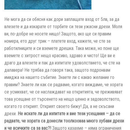
Не мога да си обясня как дори заплащате вход от 5лв, за да
влезете и да изкарате от торбите си тези ужасни дрехи. Моля
ви, по-добре не носете нищо! Защото, ако ще си правим
номера, ето друг трик – платете вход, кажете, че сте за
работилниците и си вземете дрешка. Така може, но поне ще
вземете с хитрост нещо красиво, здраво и чисто! Ще ви е
драго да влезете и пак да изпитате удоволствието, че сте на
далавера! Не трябва да говоря така, защото подронвам
имиджа на нашето събитие. Знаете ли с какво желание го
правим? Знаете ли как се радваме, когато виждаме, че хората
се усмихват, че се наслаждават на откритията, че преживяват
това усещане от търсенето на нещо ценно и задоволството,
когато го открият. Открият своето бижу! Да, а не скъсани
дрехи.
Не искате ли да изпитате и вие тези усещания – да се
радвате, че хората са донесли тоолкооваа много хубави дрехи
и че всичките са за вас?!
Защото казахме – няма ограничения