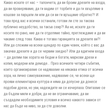
Какво искате от нас – талончета, да ви броим дрехите на входа,
да ви проверяваме, да ги вадим от торбите и да ги хвърляме в
кошове за парцали ли или да си ви ги връщаме обратно?! И
това пред вас и всички останали, готови ли сте за такова
публично неудобство, за такъв сеир?! Аа не, искате да ги
носите по-рано, ние да ги отделяме тайно, преглеждаме и да ви
чакаме след това. Каква е тогава гаранцията за дрехите ви?!
Или да сложим на всеки щендер по един човек, който с вас да
закачва дрехите и да се червим заедно? Или да вдигнем входа
– да делим пак хората на бедни и богати, маркови дрехи и
копия, модерни или демоде… През всичките четири събития,
които организирахме се надявахме на някаква етика от всички
хора, на лично самоуважение, надявахме се, че всеки ще
прояви елементарна култура и няма да допусне да донесе
подобни дрехи, но уви, надеждите ни се изчерпаха. Опитахме се
да бъдем мили и добри, да не ви ограничаваме, да ви
създадем необходимите условия и всичко каквото зависи от
нас да бъде на ниво, за да сте доволни.