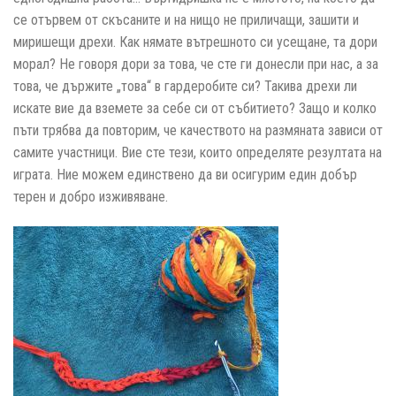
се отървем от скъсаните и на нищо не приличащи, зашити и
миришещи дрехи. Как нямате вътрешното си усещане, та дори
морал? Не говоря дори за това, че сте ги донесли при нас, а за
това, че държите „това“ в гардеробите си? Такива дрехи ли
искате вие да вземете за себе си от събитието? Защо и колко
пъти трябва да повторим, че качеството на размяната зависи от
самите участници. Вие сте тези, които определяте резултата на
играта. Ние можем единствено да ви осигурим един добър
терен и добро изживяване.