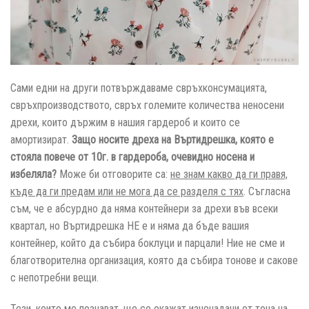
Сами едни на други потвърждаваме свръхконсумацията,
свръхпроизводството, свръх големите количества неносени
дрехи, които държим в нашия гардероб и които се
амортизират.
Защо носите дреха на Въртидрешка, която е
стояла повече от 10г. в гардероба, очевидно носена и
избеляла?
Може би отговорите са:
не знам какво да ги правя,
къде да ги предам или не мога да се разделя с тях
. Съгласна
съм, че е абсурдно да няма контейнери за дрехи във всеки
квартал, но Въртидрешка НЕ е и няма да бъде вашия
контейнер, който да събира боклуци и парцали! Ние не сме и
благотворителна организация, която да събира тонове и сакове
с непотребни вещи.
Тези, които ме познават, ще се окажат изненадани от тона на