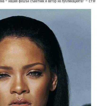
Яна – нашия фешън съветник и автор на публикацията!“ – EYW