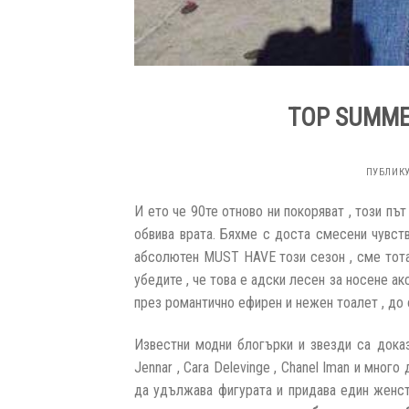
TOP SUMME
ПУБЛИК
И ето че 90те отново ни покоряват , този пъ
обвива врата. Бяхме с доста смесени чувств
абсолютен МUST HAVE този сезон , сме тотал
убедите , че това е адски лесен за носене а
през романтично ефирен и нежен тоалет , до 
Известни модни блогърки и звезди са доказва
Jennar , Cara Delevinge , Chanel Iman и много
да удължава фигурата и придава един женст