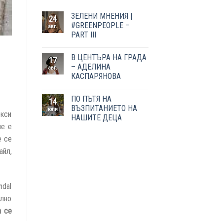
ЗЕЛЕНИ МНЕНИЯ |
24
#GREENPEOPLE –
авг.
PART III
В ЦЕНТЪРА НА ГРАДА
17
– АДЕЛИНА
авг.
КАСПАРЯНОВА
ПО ПЪТЯ НА
14
ВЪЗПИТАНИЕТО НА
юли
екси
НАШИТЕ ДЕЦА
че е
е се
айл,
ndal
ално
а се