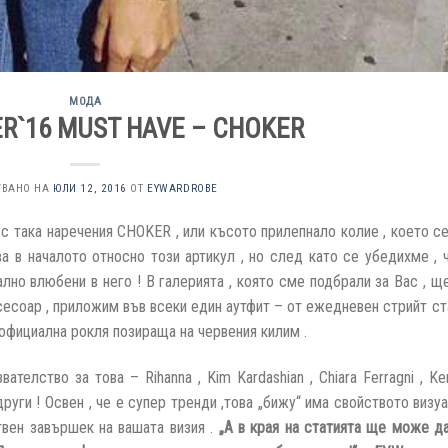
МОДА
R`16 MUST HAVE – CHOKER
УВАНО НА
ЮЛИ 12, 2016
ОТ
EYWARDROBE
т с така наречения CHOKER , или късото прилепнало колие , което с
а в началото относно този артикул , но след като се убедихме , 
но влюбени в него ! В галерията , която сме подбрали за Вас , щ
ксесоар , приложим във всеки един аутфит – от ежедневен стрийт ст
официална рокля позираща на червения килим .
телство за това – Rihanna , Kim Kardashian , Chiara Ferragni , Ke
 други ! Освен , че е супер тренди ,това „бижу“ има свойството визу
вен завършек на вашата визия .
„А в края на статията ще може д