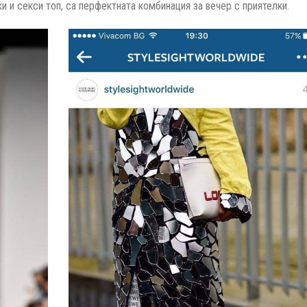
и и секси топ, са перфектната комбинация за вечер с приятелки.