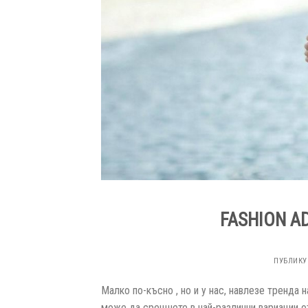
FASHION A
ПУБЛИК
Малко по-късно , но и у нас, навлезе тренда н
може да срещнете в най-различни вариации от