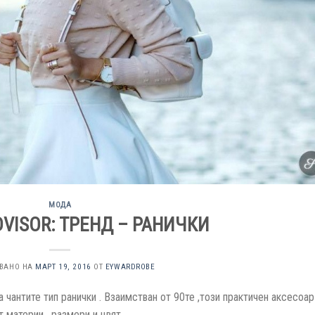
МОДА
DVISOR: ТРЕНД – РАНИЧКИ
УВАНО НА
МАРТ 19, 2016
ОТ
EYWARDROBE
а чантите тип ранички . Взаимстван от 90те ,този практичен аксесоар
 материи , размери и цвят.