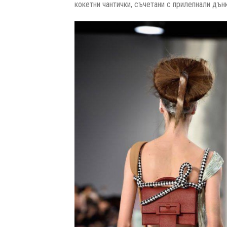
кокетни чантички, съчетани с прилепнали дънк