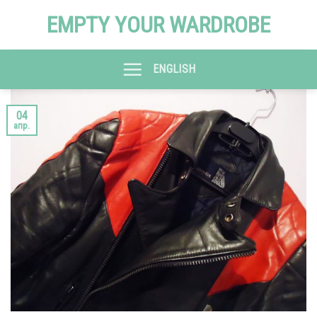
Skip
EMPTY YOUR WARDROBE
to
content
ENGLISH
04
апр.