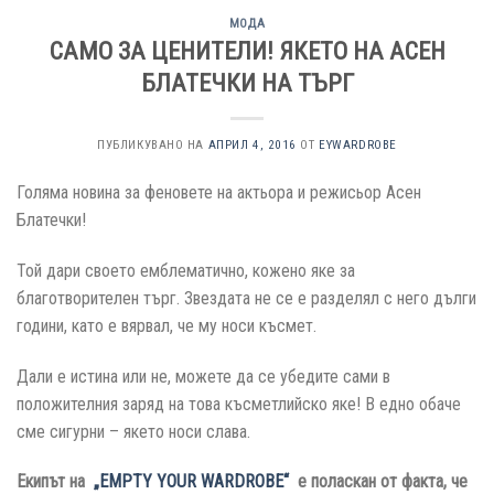
МОДА
САМО ЗА ЦЕНИТЕЛИ! ЯКЕТО НА АСЕН
БЛАТЕЧКИ НА ТЪРГ
ПУБЛИКУВАНО НА
АПРИЛ 4, 2016
ОТ
EYWARDROBE
Голяма новина за феновете на актьора и режисьор Асен
Блатечки!
Той дари своето емблематично, кожено яке за
благотворителен търг. Звездата не се е разделял с него дълги
години, като е вярвал, че му носи късмет.
Дали е истина или не, можете да се убедите сами в
положителния заряд на това късметлийско яке! В едно обаче
сме сигурни – якето носи слава.
Екипът на
„EMPTY YOUR WARDROBE“
е поласкан от факта, че