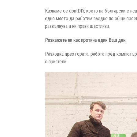
Казваме се dontDIY, което на български е не
едно място да работим заедно по общи проект
развълнува и ни прави щастливи.
Разкажете ни как протича един Ваш ден.
Разходка през гората, работа пред компютър
с приятели.