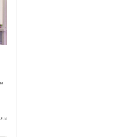
на
дачи