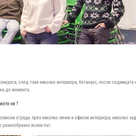
онкурса, след това няколко интериора, бетахаус, после седмицата 
ака до момента…
жете ни ?
опански сгради, през няколко лични и офисни интериора, няколко за
е разнообразно всеки път.