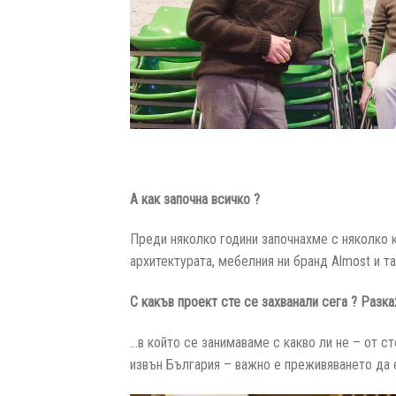
А как започна всичко ?
Преди няколко години започнахме с няколко к
архитектурата, мебелния ни бранд Almost и т
С какъв проект сте се захванали сега ? Разка
…в който се занимаваме с какво ли не – от ст
извън България – важно е преживяването да 