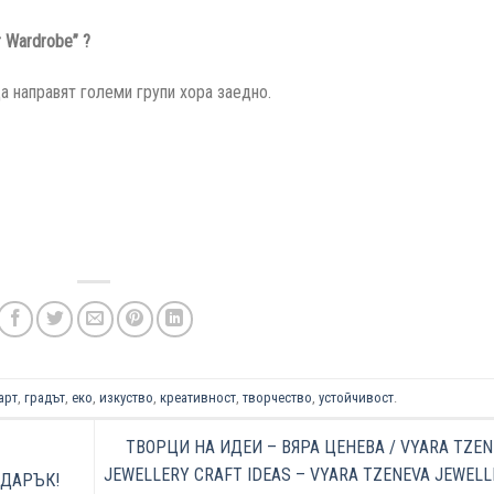
 Wardrobe” ?
да направят големи групи хора заедно.
арт
,
градът
,
еко
,
изкуство
,
креативност
,
творчество
,
устойчивост
.
ТВОРЦИ НА ИДЕИ – ВЯРА ЦЕНЕВА / VYARA TZEN
JEWELLERY CRAFT IDEAS – VYARA TZENEVA JEWELL
ОДАРЪК!