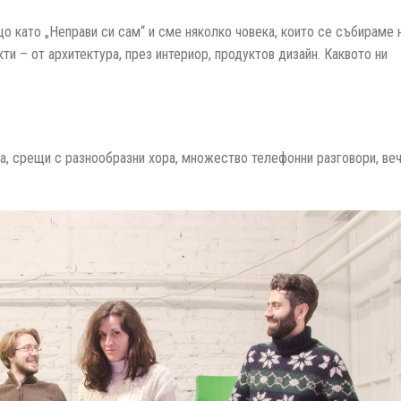
що като „Неправи си сам“ и сме няколко човека, които се събираме 
и – от архитектура, през интериор, продуктов дизайн. Каквото ни
а, срещи с разнообразни хора, множество телефонни разговори, ве