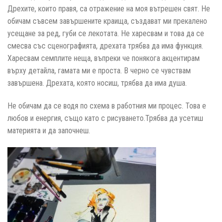
Дрехите, които правя, са отражение на моя вътрешен свят. Не
обичам съвсем завършените краища, създават ми прекалено
усещане за ред, губи се лекотата. Не харесвам и това да се
смесва със сценографията, дрехата трябва да има функция.
Харесвам семплите неща, въпреки че понякога акцентирам
върху детайла, гамата ми е проста. В черно се чувствам
завършена. Дрехата, която носиш, трябва да има душа.
Не обичам да се водя по схема в работния ми процес. Това е
любов и енергия, също като с рисуването.Трябва да усетиш
материята и да започнеш.