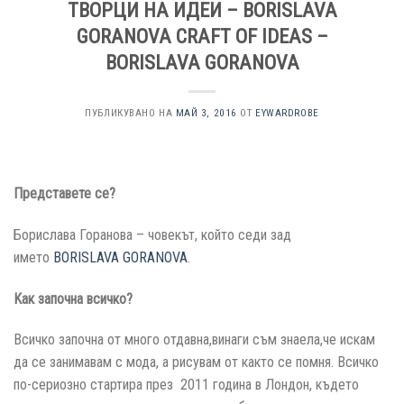
ТВОРЦИ НА ИДЕИ – BORISLAVA
GORANOVA CRAFT OF IDEAS –
BORISLAVA GORANOVA
ПУБЛИКУВАНО НА
МАЙ 3, 2016
ОТ
EYWARDROBE
Представете се?
Борислава Горанова – човекът, който седи зад
името
BORISLAVA GORANOVA
.
Kак започна всичко?
Всичко започна от много отдавна,винаги съм знаела,че искам
да се занимавам с мода, а рисувам от както се помня. Всичко
по-сериозно стартира през 2011 година в Лондон, където