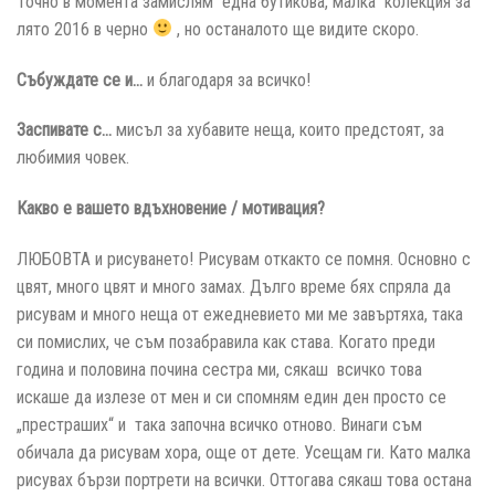
Точно в момента замислям една бутикова, малка колекция за
лято 2016 в черно
, но останалото ще видите скоро.
Събуждате се и…
и благодаря за всичко!
Заспивате с…
мисъл за хубавите неща, които предстоят, за
любимия човек.
Какво е вашето вдъхновение / мотивация?
ЛЮБОВТА и рисуването! Рисувам откакто се помня. Основно с
цвят, много цвят и много замах. Дълго време бях спряла да
рисувам и много неща от ежедневието ми ме завъртяха, така
си помислих, че съм позабравила как става. Когато преди
година и половина почина сестра ми, сякаш всичко това
искаше да излезе от мен и си спомням един ден просто се
„престраших“ и така започна всичко отново. Винаги съм
обичала да рисувам хора, още от дете. Усещам ги. Като малка
рисувах бързи портрети на всички. Оттогава сякаш това остана