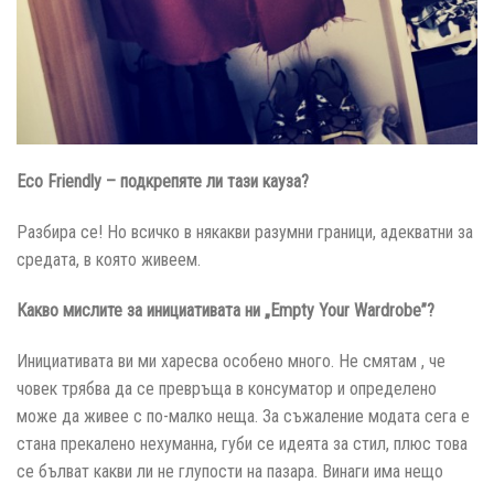
Eco Friendly – подкрепяте ли тази кауза?
Разбира се! Но всичко в някакви разумни граници, адекватни за
средата, в която живеем.
Какво мислите за инициативата ни „Empty Your Wardrobe”?
Инициативата ви ми харесва особено много. Не смятам , че
човек трябва да се превръща в консуматор и определено
може да живее с по-малко неща. За съжаление модата сега е
стана прекалено нехуманна, губи се идеята за стил, плюс това
се бълват какви ли не глупости на пазара. Винаги има нещо