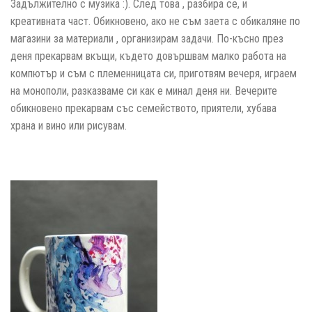
Задължително с музика :). След това , разбира се, и
креативната част. Обикновено, ако не съм заета с обикаляне по
магазини за материали , организирам задачи. По-късно през
деня прекарвам вкъщи, където довършвам малко работа на
компютър и съм с племенницата си, приготвям вечеря, играем
на монополи, разказваме си как е минал деня ни. Вечерите
обикновено прекарвам със семейството, приятели, хубава
храна и вино или рисувам.