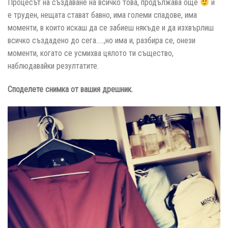
Процесът на създаване на всичко това, продължава още
и
е труден, нещата стават бавно, има големи спадове, има
моменти, в които искаш да се забиеш някъде и да изхвърлиш
всичко създадено до сега…..,но има и, разбира се, онези
моменти, когато се усмихва цялото ти същество,
наблюдавайки резултатите.
Споделете снимка от вашия дрешник.