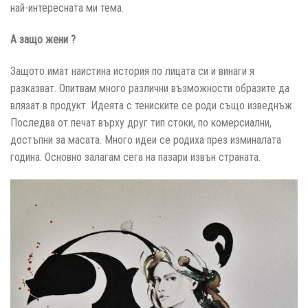
най-интересната ми тема.
А защо жени ?
Защото имат наистина история по лицата си и винаги я
разказват. Опитвам много различни възможности образите да
влязат в продукт. Идеята с тениските се роди също изведнъж.
Последва от печат върху друг тип стоки, по комерсиални,
достъпни за масата. Много идеи се родиха през изминалата
година. Основно залагам сега на пазари извън страната.