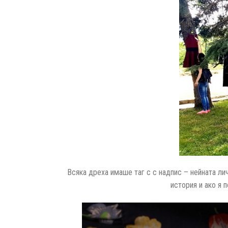
Всяка дреха имаше таг с с надпис – нейната ли
история и ако я 