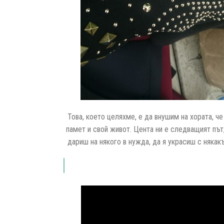
Това, което целяхме, е да внушим на хората, ч
памет и свой живот. Цента ни е следващият път
дариш на някого в нужда, да я украсиш с някак