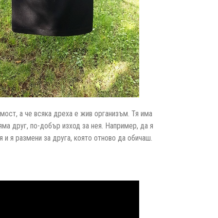
мост, а че всяка дреха е жив организъм. Тя има
ма друг, по-добър изход за нея. Например, да я
 и я размени за друга, която отново да обичаш.