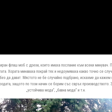
иран флаш моб с дрехи, които имаха послание към всеки минувач. 
тата. Хората минаваха покрай тях и недоумяваха какво точно се случ
без да дават. Мястото не бе случайно подбрано, искахме да кажем н
одата, защото по този начин се борим със свръх производството. З
„устойчива мода“, „бавна мода“ и т.н.