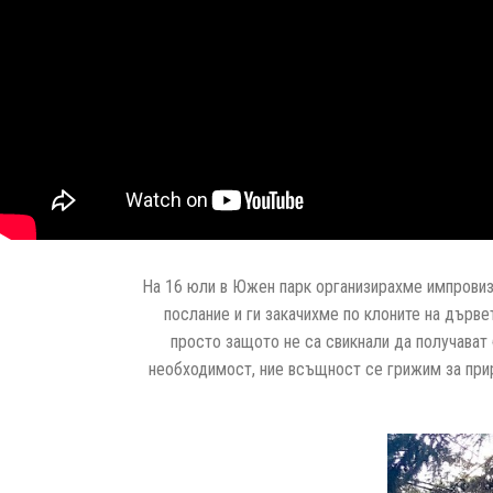
На 16 юли в Южен парк организирахме импровиз
послание и ги закачихме по клоните на дърве
просто защото не са свикнали да получават 
необходимост, ние всъщност се грижим за прир