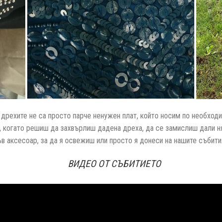
е дрехите не са просто парче ненужен плат, който носим по необходи
, когато решиш да захвърлиш дадена дреха, да се замислиш дали ня
ъв аксесоар, за да я освежиш или просто я донеси на нашите събития
ВИДЕО ОТ СЪБИТИЕТО